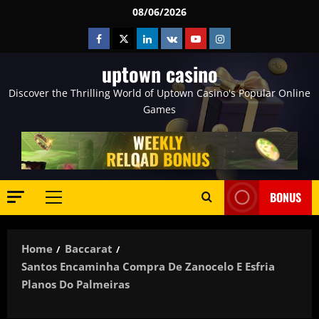
Skip
08/06/2026
to
Facebook
Twitter
Linkedin
VK
Youtube
Instagram
content
uptown casino
Discover the Thrilling World of Uptown Casino's Popular Online
Games
BONUS
Primary
Menu
Home
Baccarat
Santos Encaminha Compra De Zanocelo E Esfria
Planos Do Palmeiras