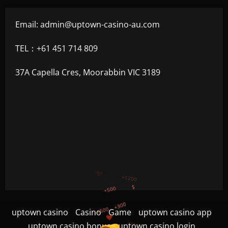
Email:
admin@uptown-casino-au.com
TEL：+61 451 714 809
37A Capella Cres, Moorabbin VIC 3189
+300
+1500
+750
uptown casino
Casino
Game
uptown casino app
+1200
uptown casino bonus
uptown casino login
+500
$