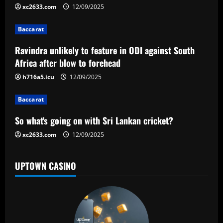
i
xc2633.com
12/09/2025
g
Baccarat
a
Ravindra unlikely to feature in ODI against South
Africa after blow to forehead
t
h716a5.icu
12/09/2025
i
Baccarat
o
So what's going on with Sri Lankan cricket?
n
xc2633.com
12/09/2025
UPTOWN CASINO