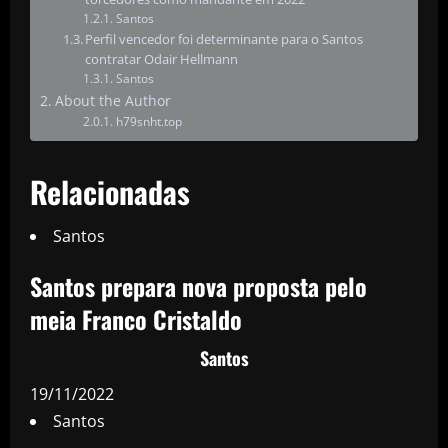
Santos
Perfil vencedor foi determinante para o Santos
contratar Odair Hellmann
Santos
About the Author
h79snht.top
Relacionadas
Santos
Santos prepara nova proposta pelo
meia Franco Cristaldo
Santos
19/11/2022
Santos