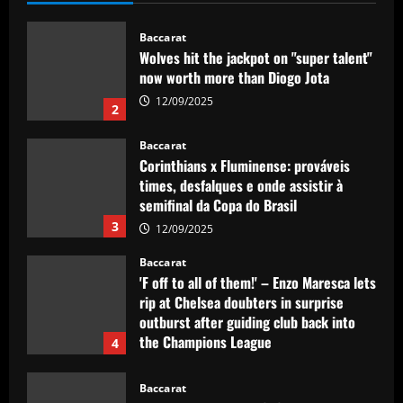
12/09/2025
2
Baccarat
Corinthians x Fluminense: prováveis
times, desfalques e onde assistir à
semifinal da Copa do Brasil
3
12/09/2025
Baccarat
'F off to all of them!' – Enzo Maresca lets
rip at Chelsea doubters in surprise
outburst after guiding club back into
the Champions League
4
12/09/2025
Baccarat
Wolves hit gold with £50k-p/w star
who’s worth more than Neves & Nunes
12/09/2025
5