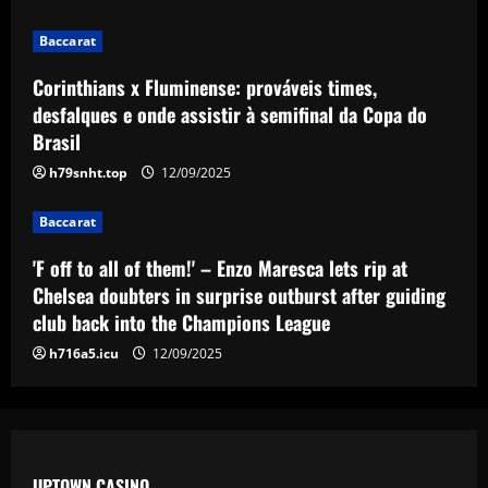
rip at Chelsea doubters in surprise
outburst after guiding club back into
Baccarat
the Champions League
4
12/09/2025
Corinthians x Fluminense: prováveis times,
Baccarat
desfalques e onde assistir à semifinal da Copa do
Wolves hit gold with £50k-p/w star
Brasil
who’s worth more than Neves & Nunes
h79snht.top
12/09/2025
12/09/2025
5
Baccarat
'F off to all of them!' – Enzo Maresca lets rip at
Chelsea doubters in surprise outburst after guiding
club back into the Champions League
h716a5.icu
12/09/2025
UPTOWN CASINO