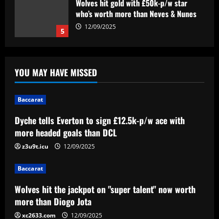
Baccarat
Dyche tells Everton to sign £12.5k-p/w
ace with more headed goals than DCL
12/09/2025
1
YOU MAY HAVE MISSED
Baccarat
Wolves hit the jackpot on "super talent"
now worth more than Diogo Jota
Baccarat
12/09/2025
2
Dyche tells Everton to sign £12.5k-p/w ace with
more headed goals than DCL
Baccarat
Corinthians x Fluminense: prováveis
z3u9t.icu
12/09/2025
times, desfalques e onde assistir à
semifinal da Copa do Brasil
Baccarat
3
12/09/2025
Wolves hit the jackpot on "super talent" now worth
Baccarat
more than Diogo Jota
'F off to all of them!' – Enzo Maresca lets
xc2633.com
12/09/2025