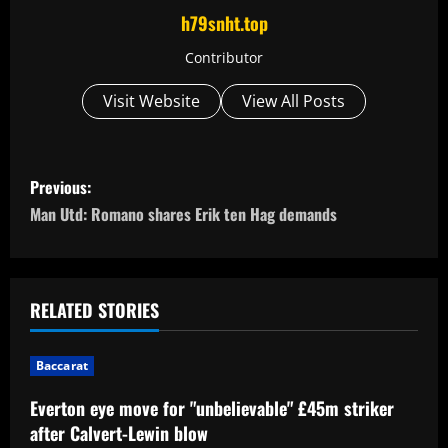
h79snht.top
Contributor
Visit Website
View All Posts
P
Previous:
o
Man Utd: Romano shares Erik ten Hag demands
s
t
RELATED STORIES
n
Baccarat
a
Everton eye move for "unbelievable" £45m striker
v
after Calvert-Lewin blow