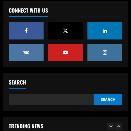
Baccarat
'F off to all of them!' – Enzo Maresca lets
CONNECT WITH US
rip at Chelsea doubters in surprise
outburst after guiding club back into
the Champions League
4
12/09/2025
Baccarat
Wolves hit gold with £50k-p/w star
who’s worth more than Neves & Nunes
12/09/2025
5
Baccarat
SEARCH
Dyche tells Everton to sign £12.5k-p/w
ace with more headed goals than DCL
SEARCH
12/09/2025
1
Baccarat
Wolves hit the jackpot on "super talent"
TRENDING NEWS
now worth more than Diogo Jota