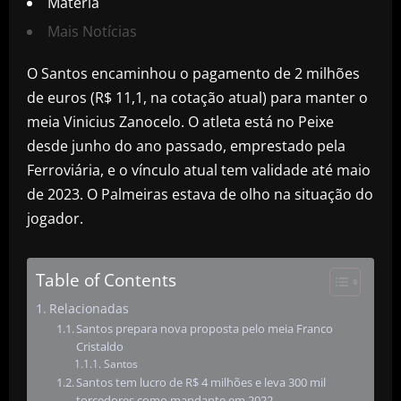
Matéria
Mais Notícias
O Santos encaminhou o pagamento de 2 milhões
de euros (R$ 11,1, na cotação atual) para manter o
meia Vinicius Zanocelo. O atleta está no Peixe
desde junho do ano passado, emprestado pela
Ferroviária, e o vínculo atual tem validade até maio
de 2023. O Palmeiras estava de olho na situação do
jogador.
Table of Contents
Relacionadas
Santos prepara nova proposta pelo meia Franco
Cristaldo
Santos
Santos tem lucro de R$ 4 milhões e leva 300 mil
torcedores como mandante em 2022