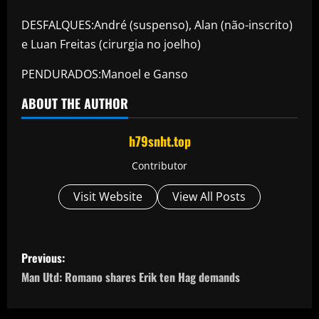
DESFALQUES:André (suspenso), Alan (não-inscrito)
e Luan Freitas (cirurgia no joelho)
PENDURADOS:Manoel e Ganso
ABOUT THE AUTHOR
h79snht.top
Contributor
Visit Website
View All Posts
P
Previous:
o
Man Utd: Romano shares Erik ten Hag demands
s