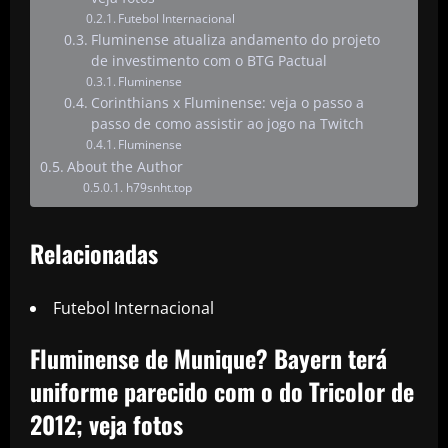
Futebol Internacional
Fluminense atualiza andamento do projeto
de investimento com o BTG Pactual
Fluminense
Corinthians x Fluminense: veja o passo a
passo de como assistir ao jogo na Twitch
Fluminense
About the Author
h79snht.top
Relacionadas
Futebol Internacional
Fluminense de Munique? Bayern terá
uniforme parecido com o do Tricolor de
2012; veja fotos