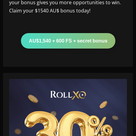
your bonus gives you more opportunities to win.
Claim your $1540 AU$ bonus today!
AU$1,540 + 600 FS + secret bonus