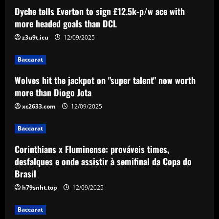
Dyche tells Everton to sign £12.5k-p/w ace with
Baccarat
Wolves hit the jackpot on "super talent"
more headed goals than DCL
now worth more than Diogo Jota
z3u9t.icu
12/09/2025
12/09/2025
2
Baccarat
Baccarat
Wolves hit the jackpot on "super talent" now worth
Corinthians x Fluminense: prováveis
times, desfalques e onde assistir à
more than Diogo Jota
semifinal da Copa do Brasil
xc2633.com
12/09/2025
3
12/09/2025
Baccarat
Baccarat
'F off to all of them!' – Enzo Maresca lets
Corinthians x Fluminense: prováveis times,
rip at Chelsea doubters in surprise
desfalques e onde assistir à semifinal da Copa do
outburst after guiding club back into
Brasil
the Champions League
4
h79snht.top
12/09/2025
12/09/2025
Baccarat
Baccarat
Wolves hit gold with £50k-p/w star