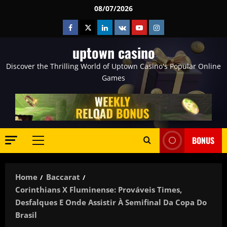
Skip
08/07/2026
to
Facebook
Twitter
Linkedin
VK
Youtube
Instagram
content
uptown casino
Discover the Thrilling World of Uptown Casino's Popular Online
Games
BONUS
Primary
Menu
Home
Baccarat
Corinthians X Fluminense: Prováveis Times,
Desfalques E Onde Assistir À Semifinal Da Copa Do
Brasil