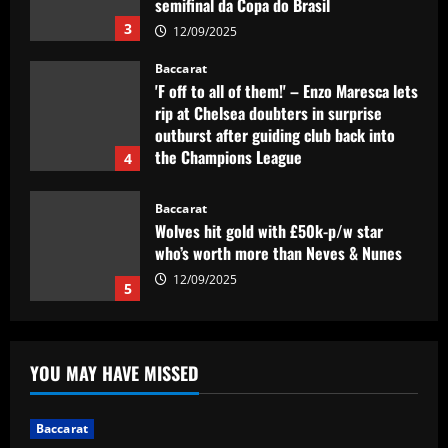
semifinal da Copa do Brasil
3
12/09/2025
Baccarat
'F off to all of them!' – Enzo Maresca lets
rip at Chelsea doubters in surprise
outburst after guiding club back into
the Champions League
4
12/09/2025
Baccarat
Wolves hit gold with £50k-p/w star
who’s worth more than Neves & Nunes
12/09/2025
5
Baccarat
Dyche tells Everton to sign £12.5k-p/w
YOU MAY HAVE MISSED
ace with more headed goals than DCL
12/09/2025
1
Baccarat