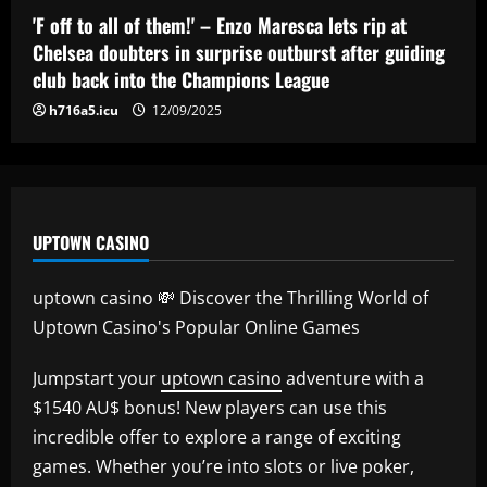
who’s worth more than Neves & Nunes
'F off to all of them!' – Enzo Maresca lets rip at
12/09/2025
5
Chelsea doubters in surprise outburst after guiding
club back into the Champions League
h716a5.icu
12/09/2025
UPTOWN CASINO
uptown casino 💸 Discover the Thrilling World of
Uptown Casino's Popular Online Games
Jumpstart your
uptown casino
adventure with a
$1540 AU$ bonus! New players can use this
incredible offer to explore a range of exciting
games. Whether you’re into slots or live poker,