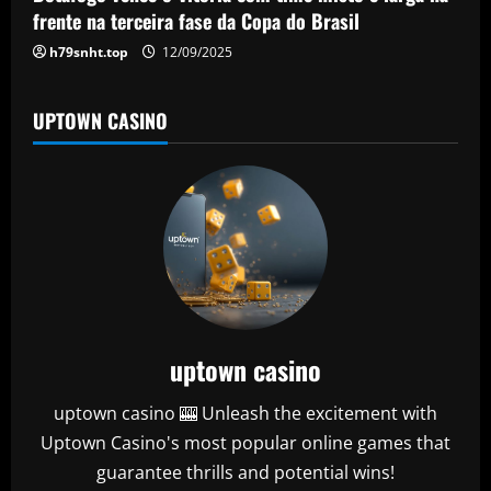
n
frente na terceira fase da Copa do Brasil
h79snht.top
12/09/2025
UPTOWN CASINO
uptown casino
uptown casino 🎰 Unleash the excitement with
Uptown Casino's most popular online games that
guarantee thrills and potential wins!