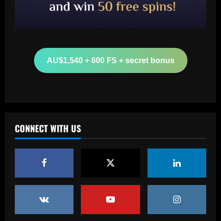
Baccarat
Wolves hit the jackpot on "super talent"
now worth more than Diogo Jota
AU$1,540 + 600 FS + secret bonus
12/09/2025
2
Baccarat
Corinthians x Fluminense: prováveis
times, desfalques e onde assistir à
semifinal da Copa do Brasil
CONNECT WITH US
3
12/09/2025
Baccarat
'F off to all of them!' – Enzo Maresca lets
rip at Chelsea doubters in surprise
outburst after guiding club back into
the Champions League
4
12/09/2025