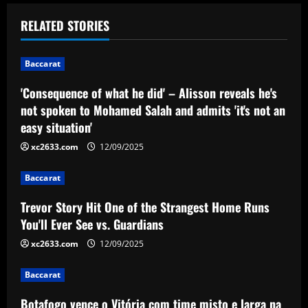
t
RELATED STORIES
n
Baccarat
a
'Consequence of what he did' – Alisson reveals he's
v
not spoken to Mohamed Salah and admits 'it's not an
easy situation'
i
xc2633.com
12/09/2025
g
Baccarat
a
Trevor Story Hit One of the Strangest Home Runs
t
You'll Ever See vs. Guardians
i
xc2633.com
12/09/2025
o
Baccarat
Botafogo vence o Vitória com time misto e larga na