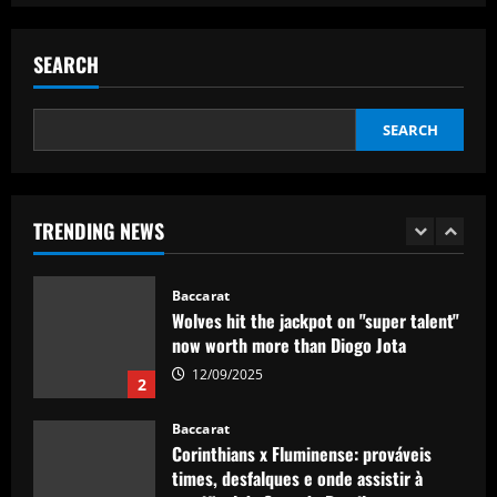
Baccarat
Wolves hit gold with £50k-p/w star
who’s worth more than Neves & Nunes
SEARCH
12/09/2025
5
SEARCH
Baccarat
Dyche tells Everton to sign £12.5k-p/w
ace with more headed goals than DCL
TRENDING NEWS
12/09/2025
1
Baccarat
Wolves hit the jackpot on "super talent"
now worth more than Diogo Jota
12/09/2025
2
Baccarat
Corinthians x Fluminense: prováveis
times, desfalques e onde assistir à