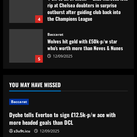
rip at Chelsea doubters in surprise
outburst after guiding club back into
the Champions League
4
12/09/2025
Baccarat
Wolves hit gold with £50k-p/w star
who’s worth more than Neves & Nunes
12/09/2025
5
Baccarat
Dyche tells Everton to sign £12.5k-p/w
YOU MAY HAVE MISSED
ace with more headed goals than DCL
12/09/2025
1
Baccarat
Dyche tells Everton to sign £12.5k-p/w ace with
Baccarat
Wolves hit the jackpot on "super talent"
more headed goals than DCL
now worth more than Diogo Jota
z3u9t.icu
12/09/2025
12/09/2025