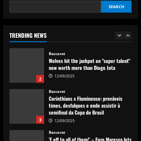
SEARCH
Baccarat
Dyche tells Everton to sign £12.5k-p/w
ace with more headed goals than DCL
TRENDING NEWS
12/09/2025
1
Baccarat
Wolves hit the jackpot on "super talent"
now worth more than Diogo Jota
12/09/2025
2
Baccarat
Corinthians x Fluminense: prováveis
times, desfalques e onde assistir à
semifinal da Copa do Brasil
3
12/09/2025
Baccarat
'F off to all of them!' – Enzo Maresca lets