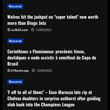
2
Baccarat
Baccarat
Wolves hit the jackpot on "super talent" now worth
Corinthians x Fluminense: prováveis
times, desfalques e onde assistir à
more than Diogo Jota
semifinal da Copa do Brasil
xc2633.com
12/09/2025
3
12/09/2025
Baccarat
Baccarat
'F off to all of them!' – Enzo Maresca lets
Corinthians x Fluminense: prováveis times,
rip at Chelsea doubters in surprise
desfalques e onde assistir à semifinal da Copa do
outburst after guiding club back into
Brasil
the Champions League
4
h79snht.top
12/09/2025
12/09/2025
Baccarat
Baccarat
Wolves hit gold with £50k-p/w star
who’s worth more than Neves & Nunes
'F off to all of them!' – Enzo Maresca lets rip at
12/09/2025
5
Chelsea doubters in surprise outburst after guiding
club back into the Champions League