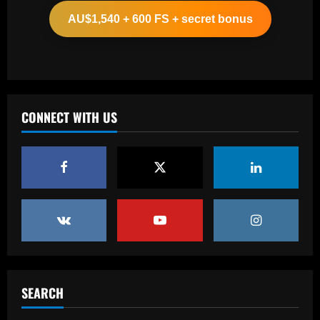
now worth more than Diogo Jota
AU$1,540 + 600 FS + secret bonus
12/09/2025
2
Baccarat
Corinthians x Fluminense: prováveis
times, desfalques e onde assistir à
semifinal da Copa do Brasil
CONNECT WITH US
3
12/09/2025
Baccarat
'F off to all of them!' – Enzo Maresca lets
rip at Chelsea doubters in surprise
outburst after guiding club back into
the Champions League
4
12/09/2025
Baccarat
Wolves hit gold with £50k-p/w star
who’s worth more than Neves & Nunes
SEARCH
12/09/2025
5