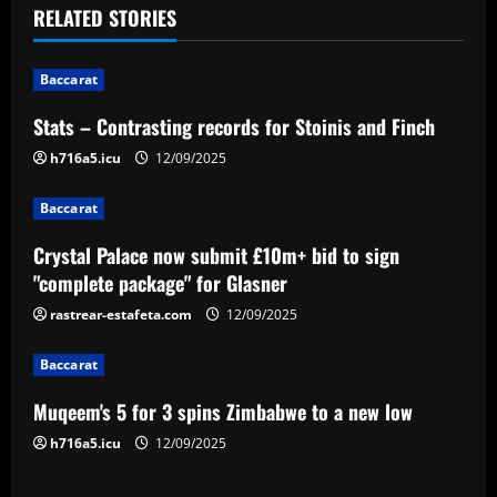
t
RELATED STORIES
n
Baccarat
a
Stats – Contrasting records for Stoinis and Finch
v
h716a5.icu
12/09/2025
i
Baccarat
g
Crystal Palace now submit £10m+ bid to sign
a
"complete package" for Glasner
rastrear-estafeta.com
12/09/2025
t
Baccarat
i
Muqeem's 5 for 3 spins Zimbabwe to a new low
o
h716a5.icu
12/09/2025
n