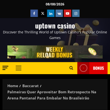
Skip
08/08/2026
to
Facebook
Twitter
Linkedin
VK
Youtube
Instagram
content
uptown casino
Discover the Thrilling World of Uptown Casino's Popular Online
Games
BONUS
Primary
Menu
Home
Baccarat
Palmeiras Quer Aproveitar Bom Retrospecto Na
Arena Pantanal Para Embalar No Brasileirão