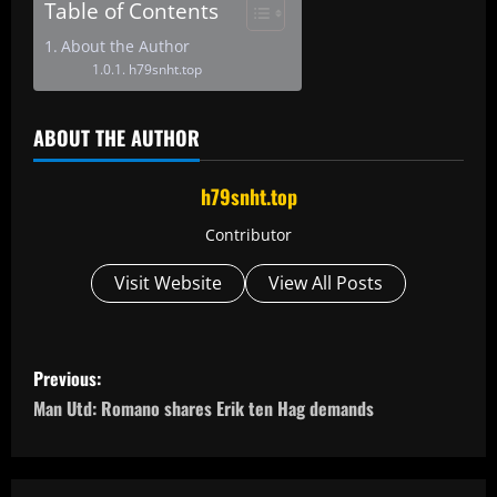
Table of Contents
About the Author
h79snht.top
ABOUT THE AUTHOR
h79snht.top
Contributor
Visit Website
View All Posts
P
Previous:
o
Man Utd: Romano shares Erik ten Hag demands
s