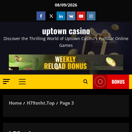
Skip
08/09/2026
to
Facebook
Twitter
Linkedin
VK
Youtube
Instagram
content
uptown casino
Discover the Thrilling World of Uptown Casino's Popular Online
Games
BONUS
Primary
Menu
Home
H79snht.top
Page 3