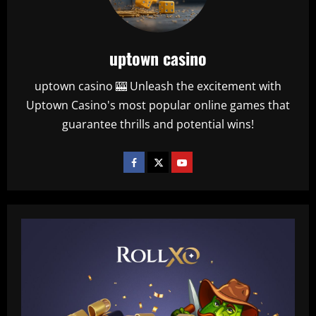
uptown casino
uptown casino 🎰 Unleash the excitement with
Uptown Casino's most popular online games that
guarantee thrills and potential wins!