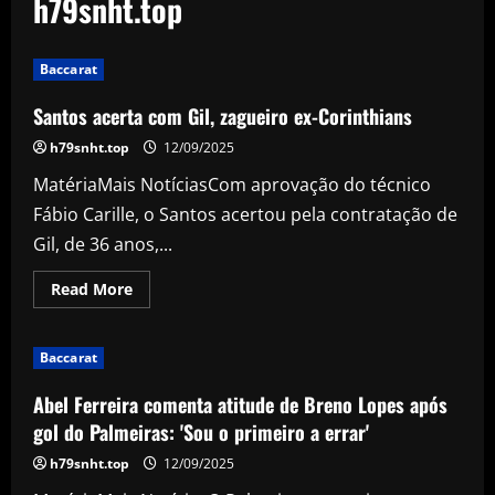
h79snht.top
Baccarat
Santos acerta com Gil, zagueiro ex-Corinthians
h79snht.top
12/09/2025
MatériaMais NotíciasCom aprovação do técnico
Fábio Carille, o Santos acertou pela contratação de
Gil, de 36 anos,...
Read
Read More
more
about
Santos
acerta
Baccarat
com
Gil,
zagueiro
Abel Ferreira comenta atitude de Breno Lopes após
ex-
Corinthians
gol do Palmeiras: 'Sou o primeiro a errar'
h79snht.top
12/09/2025