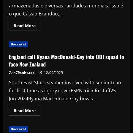
armazenadas e diversas raridades mundiais. Isso é
o que Cássio Brandão,...
Read
Read More
more
about
Recordista
do
Baccarat
Guinness
tem
camisas
England call Ryana MacDonald-Gay into ODI squad to
de
até
face New Zealand
R$
40
h79snht.top
12/09/2025
mil,
raridades
South East Stars seamer involved with senior team
de
Pelé
for first time as injury coverESPNcricinfo staff25-
e
uniforme
Jun-2024Ryana MacDonald-Gay bowls...
histórico
de
Cássio
Read
Read More
more
about
England
call
Baccarat
Ryana