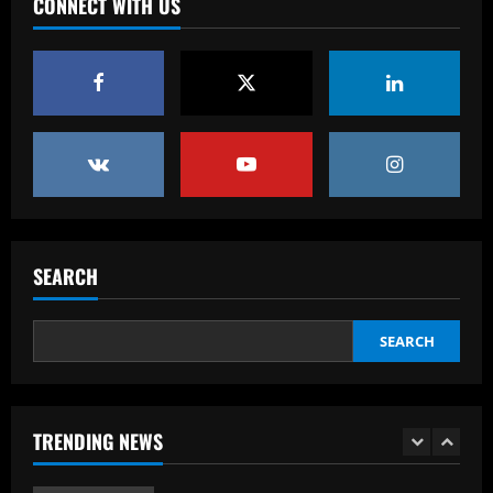
CONNECT WITH US
3
12/09/2025
Baccarat
'F off to all of them!' – Enzo Maresca lets
rip at Chelsea doubters in surprise
outburst after guiding club back into
the Champions League
4
12/09/2025
Baccarat
Wolves hit gold with £50k-p/w star
who’s worth more than Neves & Nunes
SEARCH
12/09/2025
5
SEARCH
Baccarat
Dyche tells Everton to sign £12.5k-p/w
ace with more headed goals than DCL
TRENDING NEWS
12/09/2025
1